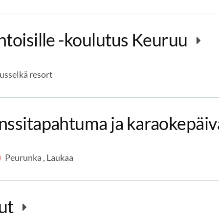
toisille -koulutus Keuruu
usselkä resort
nssitapahtuma ja karaokepäi
Peurunka , Laukaa
lut