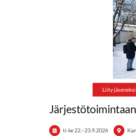
Liity jäseneksi
Järjestötoimintaa
ti-ke
22.
–
23.9.2026
Kan