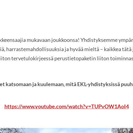
läkkeensaajia mukavaan joukkoonsa! Yhdistyksemme ympär
tkiä, harrastemahdollisuuksia ja hyvää mieltä – kaikkea tä
a liiton tervetulokirjeessä perustietopaketin liiton toiminnas
et katsomaan ja kuulemaan, mitä EKL-yhdistyksissä puuha
https://www.youtube.com/watch?v=TUPvOW1AoI4