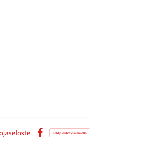
ojaseloste
Tehty Yhdistysavaimella
Facebook