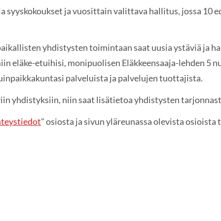
 ja syyskokoukset ja vuosittain valittava hallitus, jossa 10
ikallisten yhdistysten toimintaan saat uusia ystäviä ja ha
in eläke-etuihisi, monipuolisen Eläkkeensaaja-lehden 5 n
inpaikkakuntasi palveluista ja palvelujen tuottajista.
in yhdistyksiin, niin saat lisätietoa yhdistysten tarjonnas
teystiedot
" osiosta ja sivun yläreunassa olevista osioista