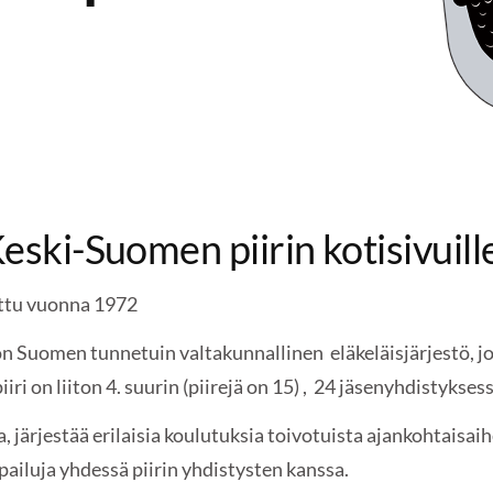
eski-Suomen piirin kotisivuill
ettu vuonna 1972
n Suomen tunnetuin valtakunnallinen eläkeläisjärjestö, jol
ri on liiton 4. suurin (piirejä on 15) , 24 jäsenyhdistyks
, järjestää erilaisia koulutuksia toivotuista ajankohtaisaih
lpailuja yhdessä piirin yhdistysten kanssa.