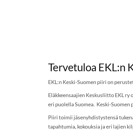
Tervetuloa EKL:n K
EKL:n Keski-Suomen piiri on perust
Eläkkeensaajien Keskusliitto EKL ry o
eri puolella Suomea. Keski-Suomen pii
Piiri toimii jäsenyhdistystensä tukena
tapahtumia, kokouksia ja eri lajien ki