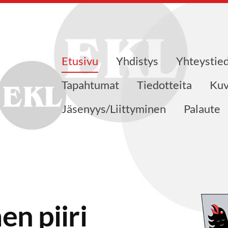
Etusivu
Yhdistys
Yhteystie
Tapahtumat
Tiedotteita
Kuv
Jäsenyys/Liittyminen
Palaute
n piiri