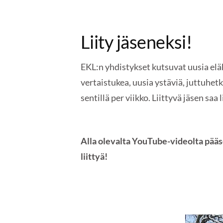
Liity jäseneksi!
EKL:n yhdistykset kutsuvat uusia e
vertaistukea, uusia ystäviä, juttuhe
sentillä per viikko. Liittyvä jäsen sa
Alla olevalta YouTube-videolta pääs
liittyä!