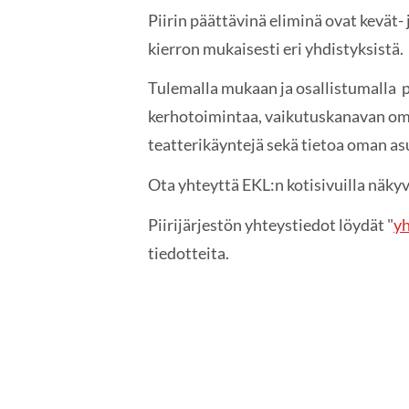
Piirin päättävinä eliminä ovat kevät-
kierron mukaisesti eri yhdistyksistä.
Tulemalla mukaan ja osallistumalla pa
kerhotoimintaa, vaikutuskanavan omi
teatterikäyntejä sekä tietoa oman asu
Ota yhteyttä EKL:n kotisivuilla näkyvi
Piirijärjestön yhteystiedot löydät "
yh
tiedotteita.