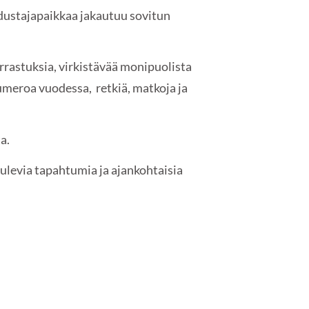
 edustajapaikkaa jakautuu sovitun
rrastuksia, virkistävää monipuolista
umeroa vuodessa, retkiä, matkoja ja
ta.
 tulevia tapahtumia ja ajankohtaisia