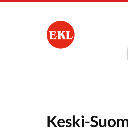
Siirry
sivun
sisältöön
Keski-Suomen piiri
Keski-Suome