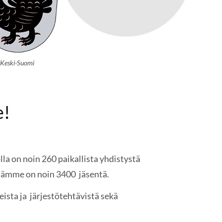
Keski-Suomi
e!
la on noin 260 paikallista yhdistystä
essämme on noin 3400 jäsentä.
eista ja järjestötehtävistä sekä