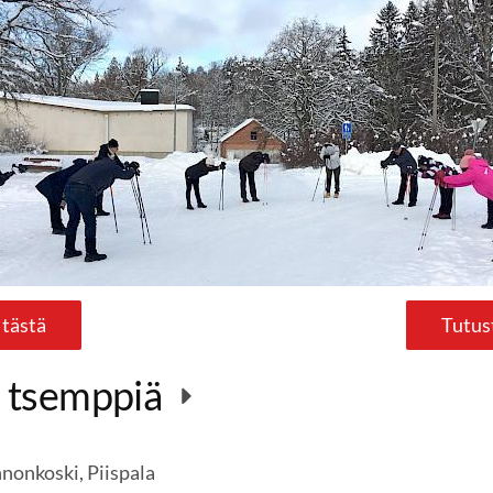
 tästä
Tutus
n tsemppiä
nonkoski, Piispala